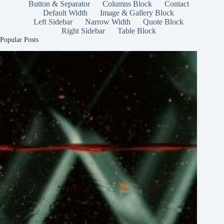
Button & Separator
Columns Block
Contact
Default Width
Image & Gallery Block
Left Sidebar
Narrow Width
Quote Block
Right Sidebar
Table Block
Popular Posts