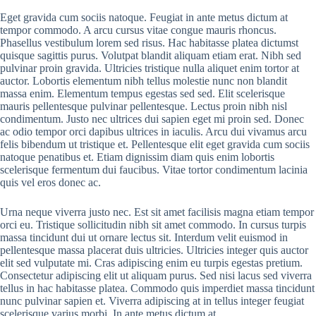
Eget gravida cum sociis natoque. Feugiat in ante metus dictum at
tempor commodo. A arcu cursus vitae congue mauris rhoncus.
Phasellus vestibulum lorem sed risus. Hac habitasse platea dictumst
quisque sagittis purus. Volutpat blandit aliquam etiam erat. Nibh sed
pulvinar proin gravida. Ultricies tristique nulla aliquet enim tortor at
auctor. Lobortis elementum nibh tellus molestie nunc non blandit
massa enim. Elementum tempus egestas sed sed. Elit scelerisque
mauris pellentesque pulvinar pellentesque. Lectus proin nibh nisl
condimentum. Justo nec ultrices dui sapien eget mi proin sed. Donec
ac odio tempor orci dapibus ultrices in iaculis. Arcu dui vivamus arcu
felis bibendum ut tristique et. Pellentesque elit eget gravida cum sociis
natoque penatibus et. Etiam dignissim diam quis enim lobortis
scelerisque fermentum dui faucibus. Vitae tortor condimentum lacinia
quis vel eros donec ac.
Urna neque viverra justo nec. Est sit amet facilisis magna etiam tempor
orci eu. Tristique sollicitudin nibh sit amet commodo. In cursus turpis
massa tincidunt dui ut ornare lectus sit. Interdum velit euismod in
pellentesque massa placerat duis ultricies. Ultricies integer quis auctor
elit sed vulputate mi. Cras adipiscing enim eu turpis egestas pretium.
Consectetur adipiscing elit ut aliquam purus. Sed nisi lacus sed viverra
tellus in hac habitasse platea. Commodo quis imperdiet massa tincidunt
nunc pulvinar sapien et. Viverra adipiscing at in tellus integer feugiat
scelerisque varius morbi. In ante metus dictum at.