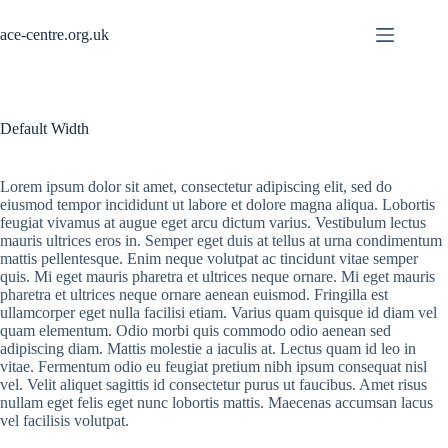
Skip
to
ace-centre.org.uk
content
Default Width
Lorem ipsum dolor sit amet, consectetur adipiscing elit, sed do
eiusmod tempor incididunt ut labore et dolore magna aliqua. Lobortis
feugiat vivamus at augue eget arcu dictum varius. Vestibulum lectus
mauris ultrices eros in. Semper eget duis at tellus at urna condimentum
mattis pellentesque. Enim neque volutpat ac tincidunt vitae semper
quis. Mi eget mauris pharetra et ultrices neque ornare. Mi eget mauris
pharetra et ultrices neque ornare aenean euismod. Fringilla est
ullamcorper eget nulla facilisi etiam. Varius quam quisque id diam vel
quam elementum. Odio morbi quis commodo odio aenean sed
adipiscing diam. Mattis molestie a iaculis at. Lectus quam id leo in
vitae. Fermentum odio eu feugiat pretium nibh ipsum consequat nisl
vel. Velit aliquet sagittis id consectetur purus ut faucibus. Amet risus
nullam eget felis eget nunc lobortis mattis. Maecenas accumsan lacus
vel facilisis volutpat.