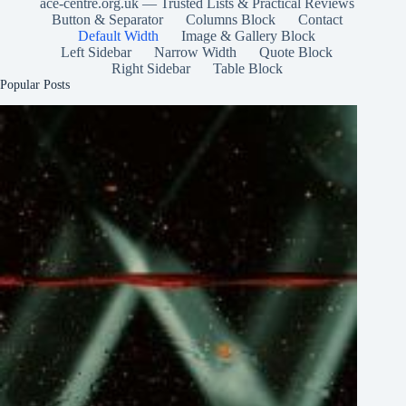
ace-centre.org.uk — Trusted Lists & Practical Reviews
Button & Separator
Columns Block
Contact
Default Width
Image & Gallery Block
Left Sidebar
Narrow Width
Quote Block
Right Sidebar
Table Block
Popular Posts