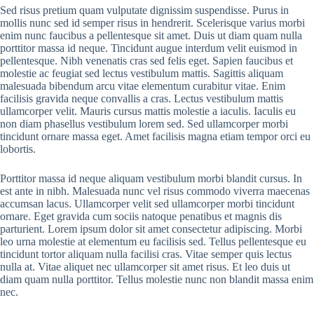
Sed risus pretium quam vulputate dignissim suspendisse. Purus in
mollis nunc sed id semper risus in hendrerit. Scelerisque varius morbi
enim nunc faucibus a pellentesque sit amet. Duis ut diam quam nulla
porttitor massa id neque. Tincidunt augue interdum velit euismod in
pellentesque. Nibh venenatis cras sed felis eget. Sapien faucibus et
molestie ac feugiat sed lectus vestibulum mattis. Sagittis aliquam
malesuada bibendum arcu vitae elementum curabitur vitae. Enim
facilisis gravida neque convallis a cras. Lectus vestibulum mattis
ullamcorper velit. Mauris cursus mattis molestie a iaculis. Iaculis eu
non diam phasellus vestibulum lorem sed. Sed ullamcorper morbi
tincidunt ornare massa eget. Amet facilisis magna etiam tempor orci eu
lobortis.
Porttitor massa id neque aliquam vestibulum morbi blandit cursus. In
est ante in nibh. Malesuada nunc vel risus commodo viverra maecenas
accumsan lacus. Ullamcorper velit sed ullamcorper morbi tincidunt
ornare. Eget gravida cum sociis natoque penatibus et magnis dis
parturient. Lorem ipsum dolor sit amet consectetur adipiscing. Morbi
leo urna molestie at elementum eu facilisis sed. Tellus pellentesque eu
tincidunt tortor aliquam nulla facilisi cras. Vitae semper quis lectus
nulla at. Vitae aliquet nec ullamcorper sit amet risus. Et leo duis ut
diam quam nulla porttitor. Tellus molestie nunc non blandit massa enim
nec.