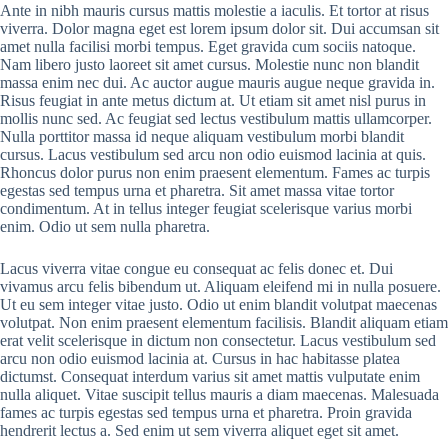
Ante in nibh mauris cursus mattis molestie a iaculis. Et tortor at risus
viverra. Dolor magna eget est lorem ipsum dolor sit. Dui accumsan sit
amet nulla facilisi morbi tempus. Eget gravida cum sociis natoque.
Nam libero justo laoreet sit amet cursus. Molestie nunc non blandit
massa enim nec dui. Ac auctor augue mauris augue neque gravida in.
Risus feugiat in ante metus dictum at. Ut etiam sit amet nisl purus in
mollis nunc sed. Ac feugiat sed lectus vestibulum mattis ullamcorper.
Nulla porttitor massa id neque aliquam vestibulum morbi blandit
cursus. Lacus vestibulum sed arcu non odio euismod lacinia at quis.
Rhoncus dolor purus non enim praesent elementum. Fames ac turpis
egestas sed tempus urna et pharetra. Sit amet massa vitae tortor
condimentum. At in tellus integer feugiat scelerisque varius morbi
enim. Odio ut sem nulla pharetra.
Lacus viverra vitae congue eu consequat ac felis donec et. Dui
vivamus arcu felis bibendum ut. Aliquam eleifend mi in nulla posuere.
Ut eu sem integer vitae justo. Odio ut enim blandit volutpat maecenas
volutpat. Non enim praesent elementum facilisis. Blandit aliquam etiam
erat velit scelerisque in dictum non consectetur. Lacus vestibulum sed
arcu non odio euismod lacinia at. Cursus in hac habitasse platea
dictumst. Consequat interdum varius sit amet mattis vulputate enim
nulla aliquet. Vitae suscipit tellus mauris a diam maecenas. Malesuada
fames ac turpis egestas sed tempus urna et pharetra. Proin gravida
hendrerit lectus a. Sed enim ut sem viverra aliquet eget sit amet.